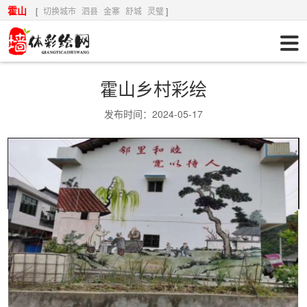
霍山
[
切换城市
泗县
金寨
舒城
灵璧
]
霍山乡村彩绘
发布时间：2024-05-17